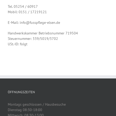
Tel. 05254 / 60917
Mobil: 0151 / 17219121
E-Mail: info@fusspflege-elsen.de
Handwerkskammer Betriebsnummer 719504
Steuernummer: 339/5019/3702
USt.-ID: folgt
ÖFFNUNGSZEITEN
Montags geschlossen / Hausbesuche
Dienstag 08:30-18:00
Mittwoch: 08:30-13:00